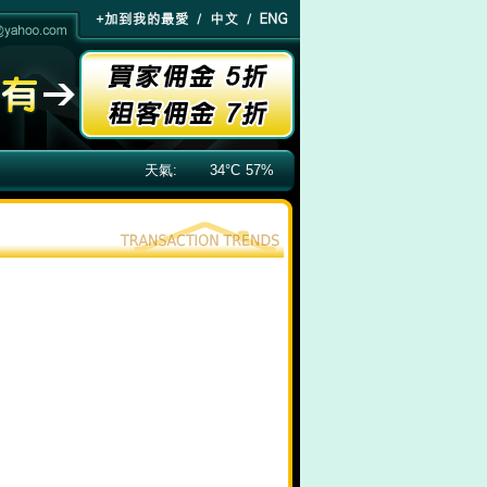
天氣:
34°C
57%