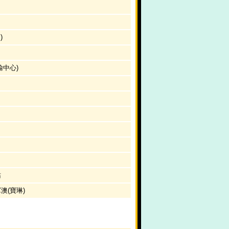
)
輸中心)
站
澳(寶琳)