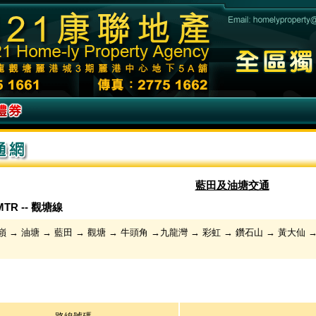
藍田及油塘交通
TR -- 觀塘線
 → 油塘 → 藍田 → 觀塘 → 牛頭角 →九龍灣 → 彩虹 → 鑽石山 → 黃大仙 →