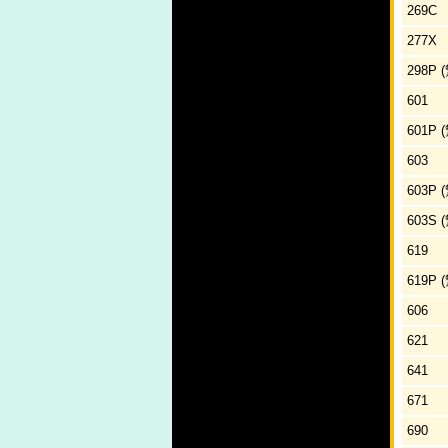
269C
277X
298P
601
601P
603
603P
603S
619
619P
606
621
641
671
690