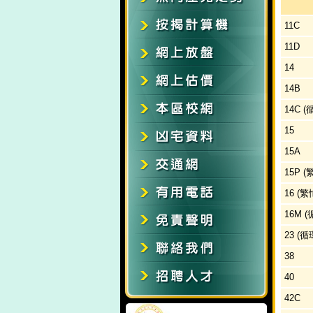
11C
11D
14
14B
14C 
15
15A
15P 
16 (
16M 
23 (循
38
40
42C