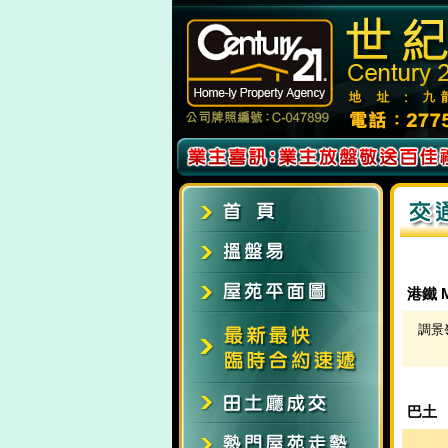
港鐵 M
調景嶺
巴土