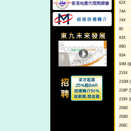
62X
74A
74X
80
83X
89D
93A
93M 
215X
216M
219P
219X 
258D
259D
268C