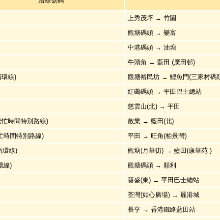
路線號碼
上秀茂坪 → 竹園
觀塘碼頭 → 樂富
中港碼頭 → 油塘
牛頭角 → 藍田 (廣田邨)
(循環線)
觀塘裕民坊 → 鯉魚門(三家村碼頭
紅磡碼頭 → 平田巴士總站
慈雲山(北) → 平田
(繁忙時間特別路線)
啟業 → 藍田(北)
繁忙時間特別路線)
平田 → 旺角(柏景灣)
(循環線)
觀塘(月華街) → 藍田(康華苑 )
環線)
觀塘碼頭 → 順利
葵盛(東) → 平田巴士總站
荃灣(如心廣場) → 麗港城
長亨 → 香港鐵路藍田站