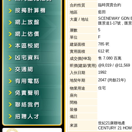
臨時買賣合約
合約性質
藍田
地區
SCENEWAY GDN BL
大廈 / 地址
匯景道1-17號 , 匯
5
層數
F
單位
785 呎
建築面積
612 呎
實用面積
售 7.080 百萬
成交價(HK$)
@9,019 / @11,569
呎價(建築/實用)
1992
入伙日期
2047 (尚餘21年)
地契年期
住宅
物業用途
座向
間格
裝修
備註
世紀21康聯地產
來源
CENTURY 21 HOM