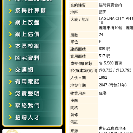
臨時買賣合約
合約性質
藍田
地區
LAGUNA CITY PH 
大廈 / 地址
10
麗港東街10號 , 麗港
24
層數
F
單位
639 呎
建築面積
517 呎
實用面積
售 5.580 百萬
成交價(HK$)
@8,732 / @10,793
呎價(建築/實用)
1991
入伙日期
2047 (尚餘21年)
地契年期
住宅
物業用途
座向
間格
裝修
備註
世紀21康聯地產
來源