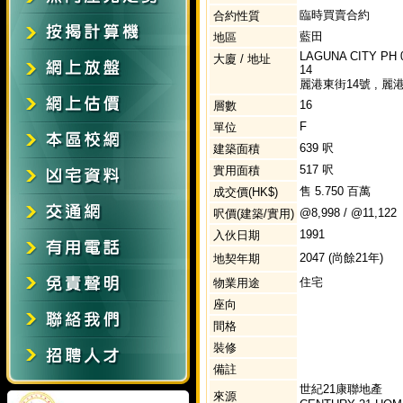
臨時買賣合約
合約性質
藍田
地區
LAGUNA CITY PH 
大廈 / 地址
14
麗港東街14號 , 麗港
16
層數
F
單位
639 呎
建築面積
517 呎
實用面積
售 5.750 百萬
成交價(HK$)
@8,998 / @11,122
呎價(建築/實用)
1991
入伙日期
2047 (尚餘21年)
地契年期
住宅
物業用途
座向
間格
裝修
備註
世紀21康聯地產
來源