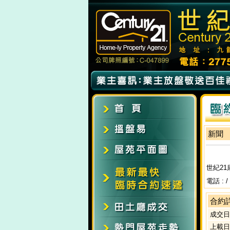
新聞
世紀21
電話 : /
合約
成交日
上載日