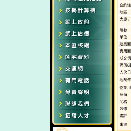
合約性
地區
大廈 /
層數
單位
建築面
實用面
成交價(
呎價(
入伙日
地契年
物業用
座向
間格
裝修
備註
來源