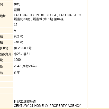
租約
質
藍田
LAGUNA CITY PH 01 BLK 04 , LAGUNA ST 33
 地址
麗港街33號 , 麗港城 第01期 第04座
12
A
932 呎
積
748 呎
積
租 23,500 元
HK$)
@25 / @31
建築/實用)
1990
期
2047 (尚餘21年)
期
住宅
途
世紀21康聯地產
CENTURY 21 HOME-LY PROPERTY AGENCY