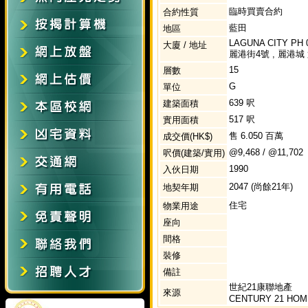
臨時買賣合約
合約性質
藍田
地區
LAGUNA CITY PH 0
大廈 / 地址
麗港街4號 , 麗港城 
15
層數
G
單位
639 呎
建築面積
517 呎
實用面積
售 6.050 百萬
成交價(HK$)
@9,468 / @11,702
呎價(建築/實用)
1990
入伙日期
2047 (尚餘21年)
地契年期
住宅
物業用途
座向
間格
裝修
備註
世紀21康聯地產
來源
CENTURY 21 HOM