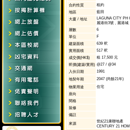
租約
合約性質
藍田
地區
LAGUNA CITY PH 0
大廈 / 地址
麗港街3號 , 麗港城 
6
層數
F
單位
639 呎
建築面積
517 呎
實用面積
租 17,500 元
成交價(HK$)
@27 / @34
呎價(建築/實用)
1991
入伙日期
2047 (尚餘21年)
地契年期
住宅
物業用途
座向
間格
裝修
備註
世紀21康聯地產
來源
CENTURY 21 HOM