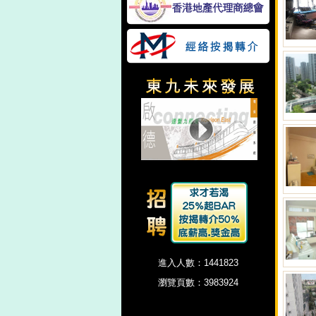
進入人數：1441823
瀏覽頁數：3983924