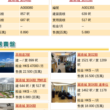
A000080
編號
A001355
面積
857 呎
建築面積
639 呎
面積
687 呎
實用面積
517 呎
月
--
租金/月
--
百萬)
8.890
售價(百萬)
5.880
高嶺道3號
麗港城 第02期
建 -- / 實 899 呎
建 1521 呎 / 實 1209
呎
租金 HK$ 47000 /月
租金 HK$ -- /月
售價 22.500 (百萬)
售價 16.500 (百萬)
麗港城 第04期 灣畔居
麗港城 第04期 連車位
建 644 呎 / 實 517 呎
建 1462 呎 / 實 1178
租金 HK$ -- /月
呎
售價 6.880 (百萬)
租金 HK$ -- /月
麗港城 第04期
售價 18.000 (百萬)