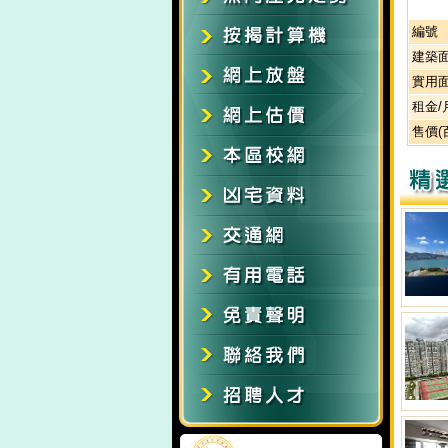
編號
建築
實用
租金/
售價(