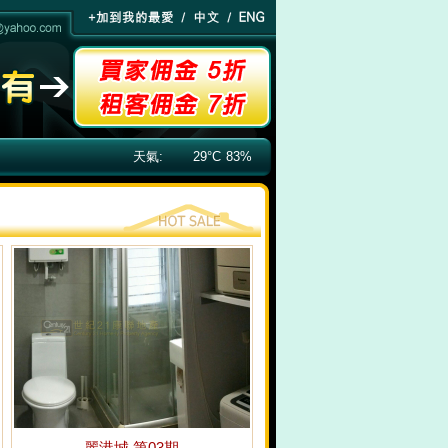
天氣:
29°C
83%
麗港城 第03期